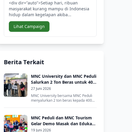
<div dir="auto">Setiap hari, ribuan
masyarakat kurang mampu di Indonesia
hidup dalam kegelapan akiba...
Lihat Campaign
Berita Terkait
MNC University dan MNC Peduli
Salurkan 2 Ton Beras untuk 400
Warga Kebon Sirih
27 Juni 2026
MNC University bersama MNC Peduli
menyalurkan 2 ton beras kepada 400
warga Kelur...
MNC Peduli dan MNC Tourism
Gelar Demo Masak dan Edukasi
Gizi untuk Warga Kampung
19 Juni 2026