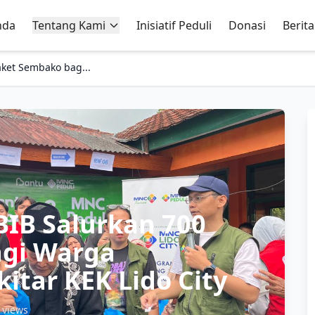
nda
Tentang Kami
Inisiatif Peduli
Donasi
Berita
ket Sembako bag...
BIB Salurkan 700
gi Warga
kitar KEK Lido City
 views