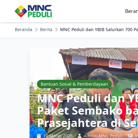
Bera
Beranda
Berita
MNC Peduli dan YBIB Salurkan 700 Pa
Bantuan Sosial & Pemberdayaan
MNC Peduli dan Y
Paket Sembako ba
Prasejahtera di Se
10 Maret 2026
Admin MNC Peduli
0