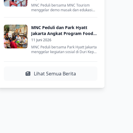
Cibilik
MNC Peduli bersama MNC Tourism
menggelar demo masak dan edukasi
gizi bagi warga...
MNC Peduli dan Park Hyatt
Jakarta Angkat Program Food
Rescue, Bagikan Pangan Gratis
11 Juni 2026
untuk Warga Duri Kepa
MNC Peduli bersama Park Hyatt Jakarta
menggelar kegiatan sosial di Duri Kepa,
Ja...
Lihat Semua Berita