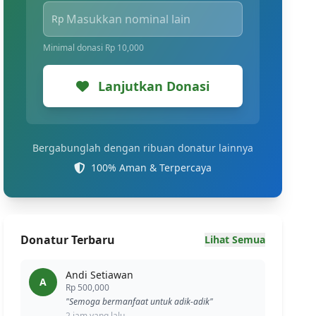
Rp
Minimal donasi Rp 10,000
Lanjutkan Donasi
Bergabunglah dengan ribuan donatur lainnya
100% Aman & Terpercaya
Donatur Terbaru
Lihat Semua
Andi Setiawan
A
Rp 500,000
"Semoga bermanfaat untuk adik-adik"
2 jam yang lalu