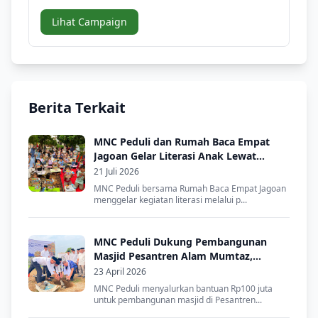
Lihat Campaign
Berita Terkait
MNC Peduli dan Rumah Baca Empat
Jagoan Gelar Literasi Anak Lewat
Dongeng dan Lomba Mewarnai
21 Juli 2026
MNC Peduli bersama Rumah Baca Empat Jagoan
menggelar kegiatan literasi melalui p...
MNC Peduli Dukung Pembangunan
Masjid Pesantren Alam Mumtaz,
Dorong Lahirnya Santri Mandiri
23 April 2026
MNC Peduli menyalurkan bantuan Rp100 juta
untuk pembangunan masjid di Pesantren...