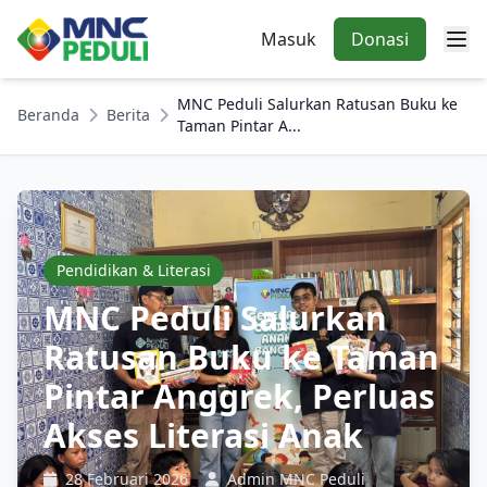
Masuk
Donasi
MNC Peduli Salurkan Ratusan Buku ke
Beranda
Berita
Taman Pintar A...
Pendidikan & Literasi
MNC Peduli Salurkan
Ratusan Buku ke Taman
Pintar Anggrek, Perluas
Akses Literasi Anak
28 Februari 2026
Admin MNC Peduli