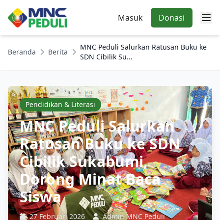
Masuk
Donasi
MNC Peduli Salurkan Ratusan Buku ke
Beranda
Berita
SDN Cibilik Su...
Pendidikan & Literasi
MNC Peduli Salurkan
Ratusan Buku ke SDN
Cibilik Sukabumi,
Dorong Minat Baca
Siswa
27 Februari 2026
Admin MNC Peduli