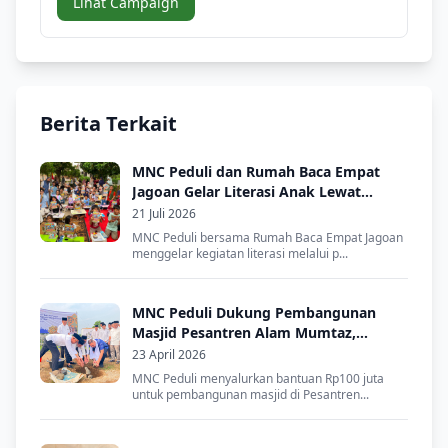
Lihat Campaign
Berita Terkait
MNC Peduli dan Rumah Baca Empat
Jagoan Gelar Literasi Anak Lewat
Dongeng dan Lomba Mewarnai
21 Juli 2026
MNC Peduli bersama Rumah Baca Empat Jagoan
menggelar kegiatan literasi melalui p...
MNC Peduli Dukung Pembangunan
Masjid Pesantren Alam Mumtaz,
Dorong Lahirnya Santri Mandiri
23 April 2026
MNC Peduli menyalurkan bantuan Rp100 juta
untuk pembangunan masjid di Pesantren...