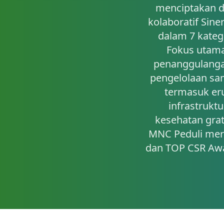
menciptakan da
kolaboratif Sin
dalam 7 kateg
Fokus utama
penanggulanga
pengelolaan sa
termasuk er
infrastrukt
kesehatan grati
MNC Peduli mer
dan TOP CSR Aw