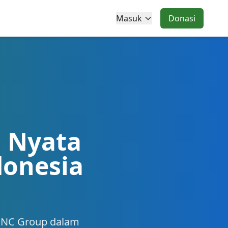
Masuk
Donasi
i Nyata
onesia
MNC Group dalam