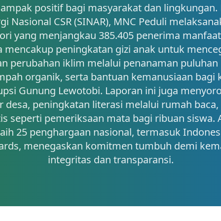
mpak positif bagi masyarakat dan lingkungan. Me
ergi Nasional CSR (SINAR), MNC Peduli melaksana
ori yang menjangkau 385.405 penerima manfaat d
 mencakup peningkatan gizi anak untuk menceg
n perubahan iklim melalui penanaman puluhan 
mpah organik, serta bantuan kemanusiaan bagi 
upsi Gunung Lewotobi. Laporan ini juga menyoro
ur desa, peningkatan literasi melalui rumah baca,
s seperti pemeriksaan mata bagi ribuan siswa. Ata
aih 25 penghargaan nasional, termasuk Indones
ards, menegaskan komitmen tumbuh demi kem
integritas dan transparansi.